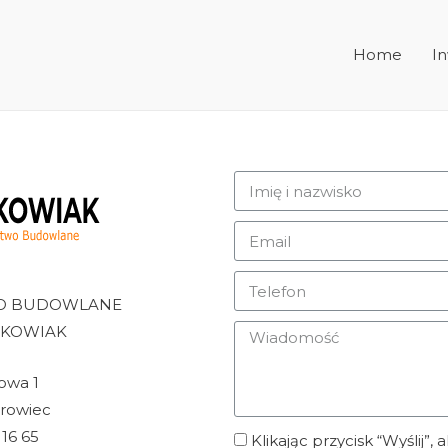
Home
In
WO BUDOWLANE
LKOWIAK
owa 1
rowiec
 16 65
Klikając przycisk “Wyślij”