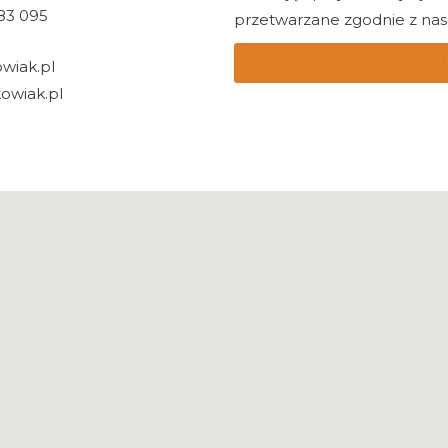
83 095
przetwarzane zgodnie z nasz
wiak.pl
owiak.pl