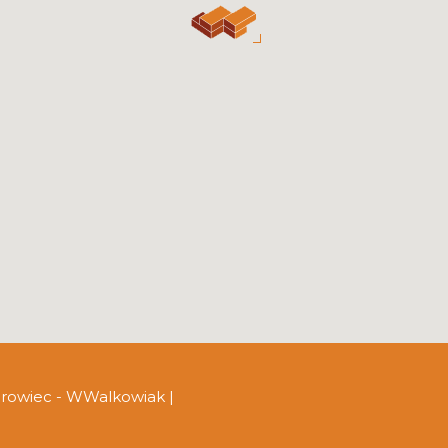
growiec - WWalkowiak
|