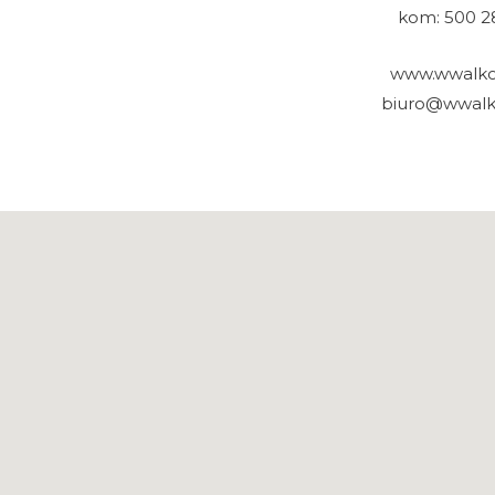
kom: 500 2
www.wwalko
biuro@wwalk