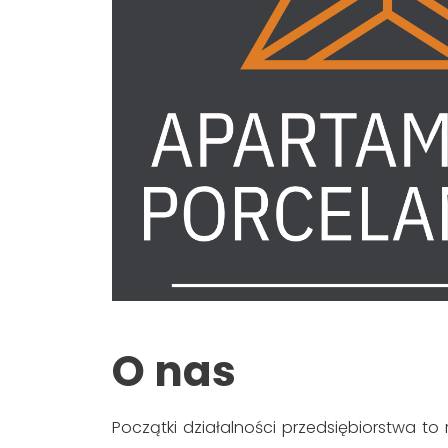
O nas
Początki działalności przedsiębiorstwa 