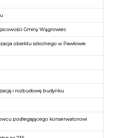
nu
ejscowości Gminy Wągrowiec
zacja obiektu szkolnego w Pawłowie
izację i rozbudowę budynku
rowcu podlegającego konserwatorowi
łce nr 236