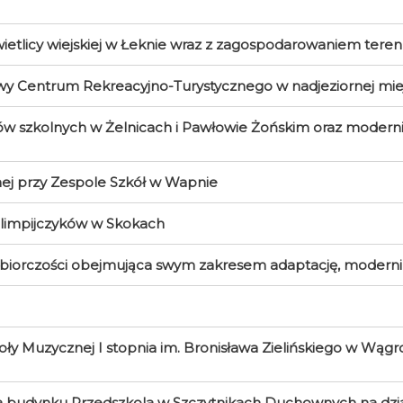
tlicy wiejskiej w Łeknie wraz z zagospodarowaniem tere
y Centrum Rekreacyjno-Turystycznego w nadjeziornej mi
 szkolnych w Żelnicach i Pawłowie Żońskim oraz moderni
ej przy Zespole Szkół w Wapnie
limpijczyków w Skokach
ębiorczości obejmująca swym zakresem adaptację, modern
 Muzycznej I stopnia im. Bronisława Zielińskiego w Wąg
budynku Przedszkola w Szczytnikach Duchownych na dzia