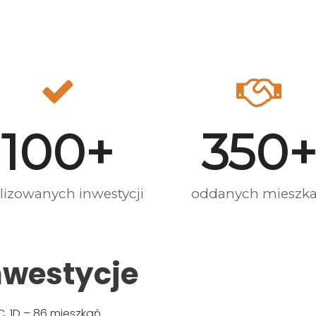
100
+
350
lizowanych inwestycji
oddanych mieszk
nwestycje
C, 1D – 86 mieszkań