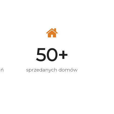
+
50
+
ań
sprzedanych domów