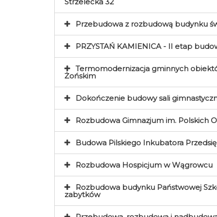
Strzelecka 32
Przebudowa z rozbudową budynku świe
PRZYSTAŃ KAMIENICA - II etap budow
Termomodernizacja gminnych obiektów
Żońskim
Dokończenie budowy sali gimnastyczn
Rozbudowa Gimnazjum im. Polskich O
Budowa Pilskiego Inkubatora Przedsi
Rozbudowa Hospicjum w Wągrowcu
Rozbudowa budynku Państwowej Szkoły
zabytków
Przebudowa, rozbudowa i nadbudowa 