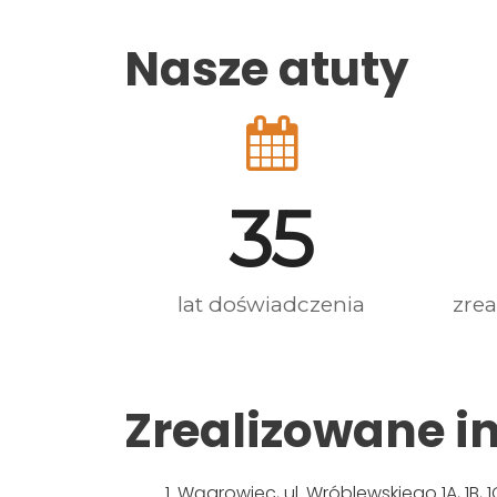
Nasze atuty
35
lat doświadczenia
zrea
Zrealizowane i
Wągrowiec, ul. Wróblewskiego 1A, 1B, 1