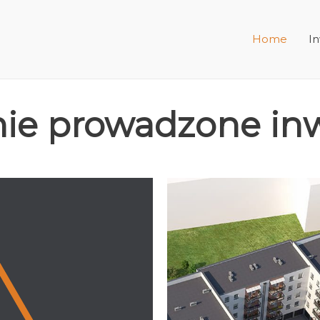
Home
In
nie prowadzone inw