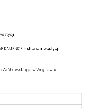
westycji
WE KAMIENICE –
strona inwestycji
awa Wróblewskiego w Wągrowcu