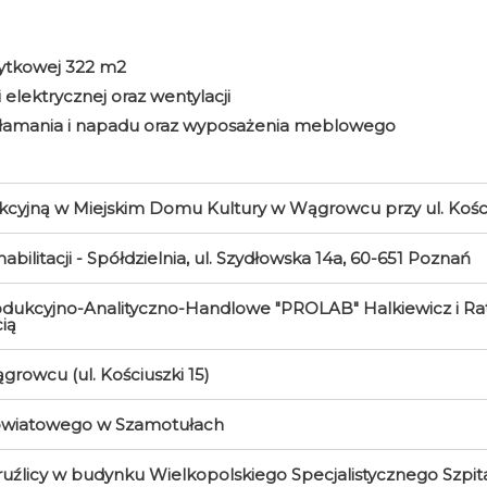
ytkowej 322 m2
 elektrycznej oraz wentylacji
u włamania i napadu oraz wyposażenia meblowego
unkcyjną w Miejskim Domu Kultury w Wągrowcu przy ul. Kośc
litacji - Spółdzielnia, ul. Szydłowska 14a, 60-651 Poznań
ukcyjno-Analityczno-Handlowe "PROLAB" Halkiewicz i Rata
ią
owcu (ul. Kościuszki 15)
owiatowego w Szamotułach
źlicy w budynku Wielkopolskiego Specjalistycznego Szpital