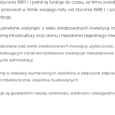
tycznia 1987 r. i pełnił tę funkcję do czasu, aż firma zosta
 pracował w firmie swojego taty od stycznia 1998 r. i po 
dycję.
budowlane zasłynęło z wielu zrealizowanych inwestycji,
znej infrastruktury oraz domu i mieszkania niejednego mi
dowlana oraz wiele zrealizowanych inwestycji użyteczności
alizującym od lat kompleksowo inwestycje mieszkaniowe i
ynki administracji.
 w realizacji wymienionych obiektów, a załączone zdjęcia
architektonicznie obiektów budowlanych.
je są gwarantem naszej rzetelności, solidności i wiarygodn