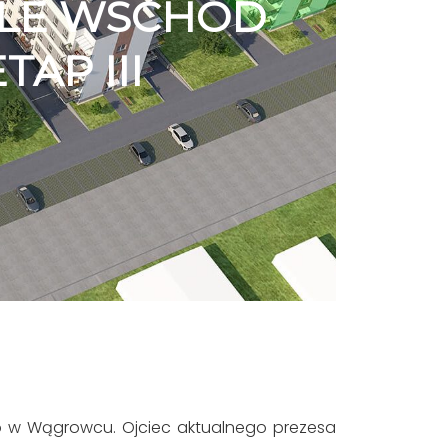
DLE WSCHÓD
TAP III
o w Wągrowcu. Ojciec aktualnego prezesa